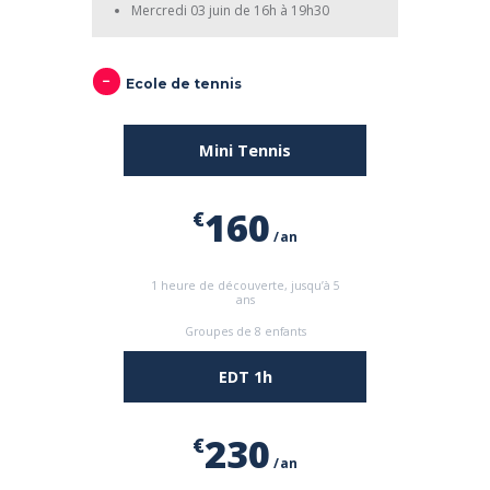
Mercredi 03 juin de 16h à 19h30
Ecole de tennis
Mini Tennis
160
€
an
1 heure de découverte, jusqu’à 5
ans
Groupes de 8 enfants
Cours du 07 septembre au 04 juin
EDT 1h
Option accès libre terrains à 35€
230
€
an